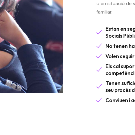
o en situació de v
familiar.
Estan en seg
Socials Públi
No tenen hab
Volen seguir
Els cal supo
competènci
Tenen sufic
seu procés d
Conviuen i a