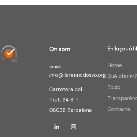
On som
Enllaços útil
Home
Email:
nfo@llarenricdosso.org
i
Què oferim
Equip
Carretera del
Transparènc
Prat, 34 6-1
Contacte
08038 Barcelona