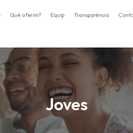
i
Què oferim?
Equip
Transparència
Cont
Projectes
Què ens regula
Com ho fem?
Organigrama
Metodologia
Memories
Els comptes clars
Joves